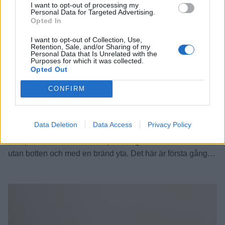
I want to opt-out of processing my
Personal Data for Targeted Advertising.
Opted In
I want to opt-out of Collection, Use,
Retention, Sale, and/or Sharing of my
Personal Data that Is Unrelated with the
Purposes for which it was collected.
Opted Out
CONFIRM
9
Data Deletion
Data Access
Privacy Policy
Basque burnt cheesecake
Basque cheesecake är en spansk ugnsbakad cheesecake
utan botten och med en bränd yta. Det här är första gången
jag bakar den och smakar den och oj, enkelt och så himla
god! Den kan ätas kylskåpskall, ljummen eller
rumstempererad men låt den gärna få sätta sig i kylen. Att
ytan är, ska vi säga, välgräddad …
Continued