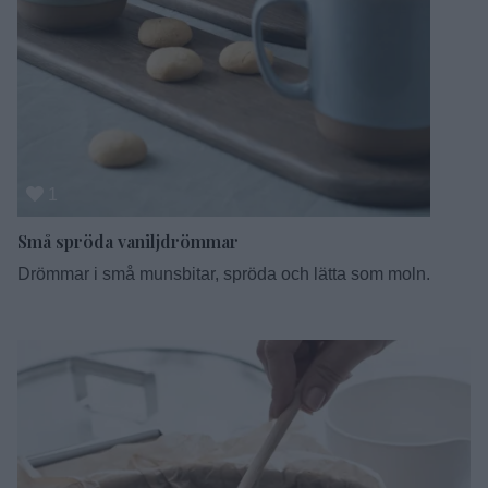
1
Små spröda vaniljdrömmar
Drömmar i små munsbitar, spröda och lätta som moln.