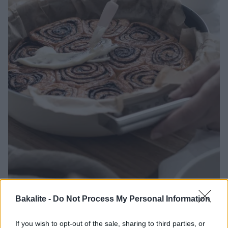
1
2
Bakalite -
Do Not Process My Personal Information
Fluffiga chokladbullar med glasyr i panna
If you wish to opt-out of the sale, sharing to third parties, or