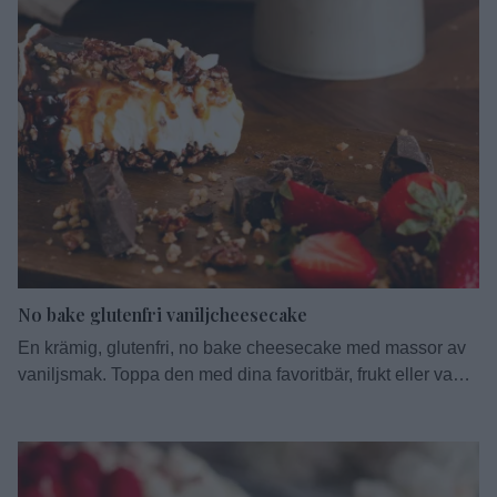
No bake glutenfri vaniljcheesecake
En krämig, glutenfri, no bake cheesecake med massor av
vaniljsmak. Toppa den med dina favoritbär, frukt eller vad
du nu gillar. Här valde jag kanderade nötter, jordgubbar,
choklad och kolasås. Det går även bra att frysa in den här
och servera den som glasstårta. Det här receptet har jag
tagit fram till Khoisan Gourmet, vaniljsmakande godsaker