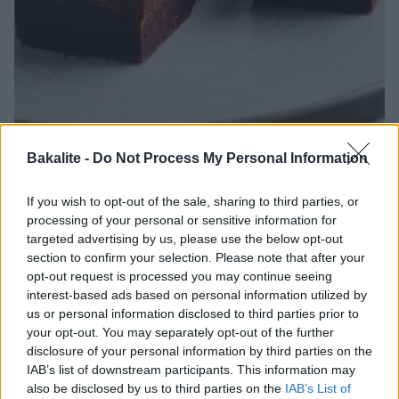
Bakalite -
Do Not Process My Personal Information
If you wish to opt-out of the sale, sharing to third parties, or
processing of your personal or sensitive information for
targeted advertising by us, please use the below opt-out
Fudgebrownies med Amarettochoklad
section to confirm your selection. Please note that after your
Krämig fudgebrownie toppad med Amarettoganache, jo
opt-out request is processed you may continue seeing
tack. Massor av chokladsmak som passar så bra till
interest-based ads based on personal information utilized by
mandellikör. I den här så valde jag att ta enbart mörk
us or personal information disclosed to third parties prior to
choklad i brownien och en kombination av ljus och mörk i
your opt-out. You may separately opt-out of the further
disclosure of your personal information by third parties on the
toppingen. Det blir en ganska rejäl smak av mandellikören
IAB’s list of downstream participants. This information may
så om du bara vill ha en liten aning …
Continued
also be disclosed by us to third parties on the
IAB’s List of