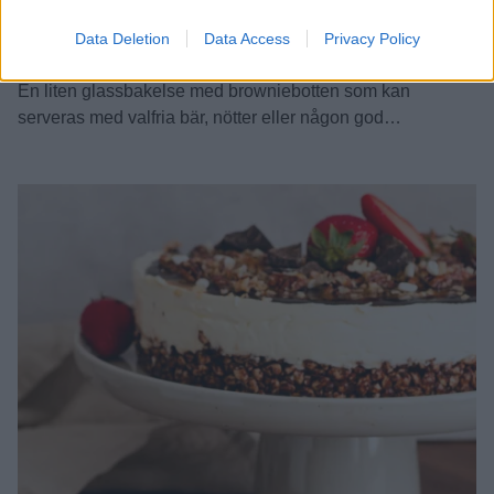
Data Deletion
Data Access
Privacy Policy
Vaniljglassbakelse med brownie
En liten glassbakelse med browniebotten som kan
serveras med valfria bär, nötter eller någon god
dessertsås. Jag serverade de här med färska jordgubbar,
pistagenötter och lönnsirap. Vanligtvis brukar jag inte baka
saker som kräver en speciell form men här gjorde jag ett
undantag och jag kommer säkerligen göra det ibland. Just
den här cylinderformen kommer …
Continued