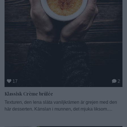
17
2
Klassisk Crème brûlée
Texturen, den lena släta vaniljkrämen är grejen med den
här desserten. Känslan i munnen, det mjuka liksom.
Såklart perfekt ackompanjerad av knäckig karamell på
toppen som ger den mjuka smaken en extra skjuts. Jag har