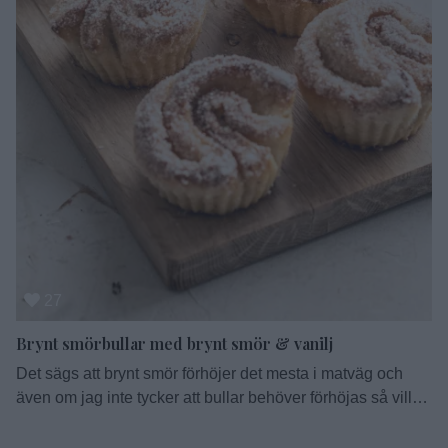
27
Brynt smörbullar med brynt smör & vanilj
Det sägs att brynt smör förhöjer det mesta i matväg och
även om jag inte tycker att bullar behöver förhöjas så vill
jag ändå testa. Resultatet är en fluffig bulle med en
kolasmakande sötma som gjorde succé i min familj. Det