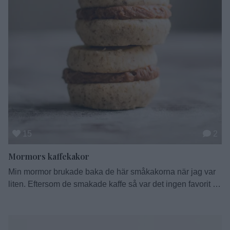
15
2
Mormors kaffekakor
Min mormor brukade baka de här småkakorna när jag var
liten. Eftersom de smakade kaffe så var det ingen favorit för
mig som barn men som vuxen, då gillar jag dem bättre. De
går att göra tunnare men som jag minns dem så var de rätt
tjocka. Tänk på att minska gräddningstiden om de är …