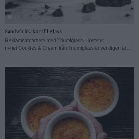
13
Sandwichkakor till glass
Reklamsamarbete med Triumfglass. Höstens
nyhet Cookies & Cream från Triumfglass är verkligen är
svinn-god. Glassfabriken i Sävedalen har gått samman
med ett lokalt bageri och tar tillvara på kakkross som
annars skulle slängas. Kakkross = Cookies & Cream =
grädde från Falköpings mejeri. Svinn-gott! Till den här
svinn-goda glassen tycker jag att du ska baka de här
kakorna …
Continued