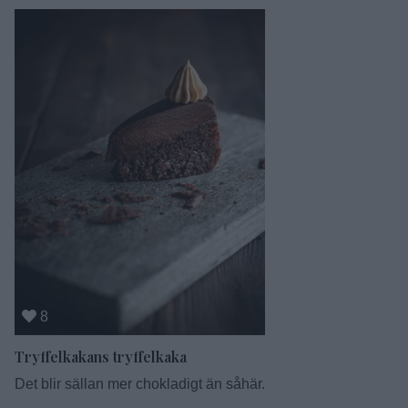
nämndes att det smakade som munkar, alltså lite som
friterat och det är ju …
Continued
8
Tryffelkakans tryffelkaka
Det blir sällan mer chokladigt än såhär.