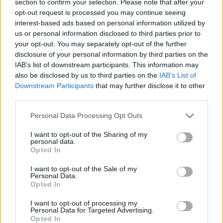
section to confirm your selection. Please note that after your
opt-out request is processed you may continue seeing
26
4
interest-based ads based on personal information utilized by
us or personal information disclosed to third parties prior to
Kärleksmjölkchokladfudgebrownies
your opt-out. You may separately opt-out of the further
disclosure of your personal information by third parties on the
Kärleksmums, eller Mockarutor som jag kallar dem, ska ju
IAB’s list of downstream participants. This information may
vara lite smuliga och ge en kontrast till glasyren. Om du vill
also be disclosed by us to third parties on the
IAB’s List of
ha en annan typ av botten så har du här en kaka som är
Downstream Participants
that may further disclose it to other
garanterat krämig och saftig, nästan som glasyren. Så gott!
third parties.
Mitt recept på Mjölkchokladfudgebrownies är en favorit, det
Personal Data Processing Opt Outs
kan toppas och varieras hur …
Continued
I want to opt-out of the Sharing of my
personal data.
Opted In
I want to opt-out of the Sale of my
Personal Data.
Opted In
I want to opt-out of processing my
Personal Data for Targeted Advertising.
Opted In