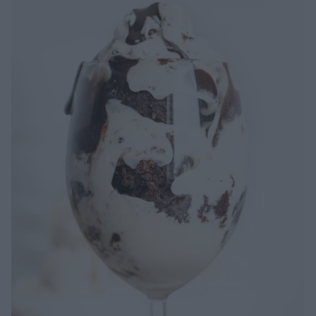
hemmagjord pasta och tomater. Det enda som är lite
”krångligt” är att jag …
Continued