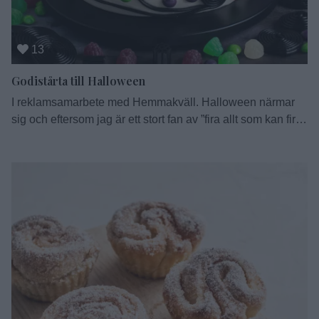
13
Godistårta till Halloween
I reklamsamarbete med Hemmakväll. Halloween närmar
sig och eftersom jag är ett stort fan av ”fira allt som kan firas
och gärna med fika” så kommer här en tårta på temat. Inget
annat tema är för min del lika kopplat till godis som
Halloween, Påsk kommer i närheten men inte helt. Därför
tycker jag att …
Continued