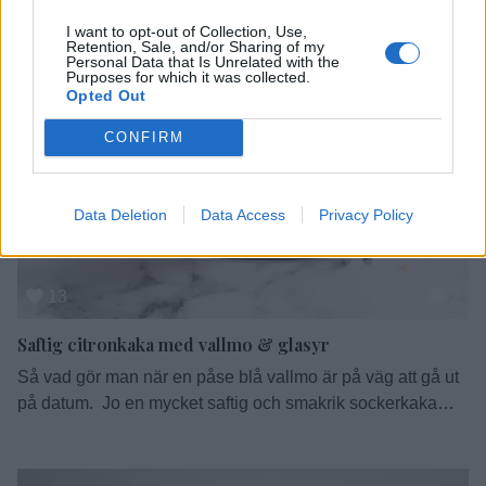
I want to opt-out of Collection, Use,
Retention, Sale, and/or Sharing of my
Personal Data that Is Unrelated with the
Purposes for which it was collected.
Opted Out
CONFIRM
Data Deletion
Data Access
Privacy Policy
13
2
Saftig citronkaka med vallmo & glasyr
Så vad gör man när en påse blå vallmo är på väg att gå ut
på datum. Jo en mycket saftig och smakrik sockerkaka
med citron och nämnda frön, och en enkel glasyr för att
kapsla ihop det hela. Enkel och enkel, jag är helt kass på
glasyr. Varje gång, jo varenda gång, så får …
Continued