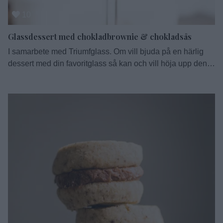
10
Glassdessert med chokladbrownie & chokladsås
I samarbete med Triumfglass. Om vill bjuda på en härlig
dessert med din favoritglass så kan och vill höja upp den
ett snäpp så kan du servera den tillsammans med ett
bakverk eller en sås. Eller både och. Här har
nyheten Cookies & Cream från Triumfglass fått sällskap av
en maffig brownie och toppats med ljummen …
Continued