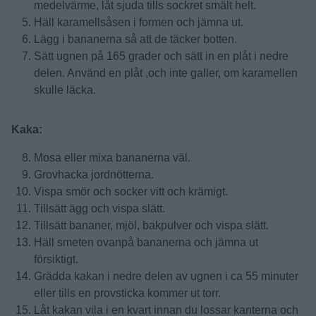
medelvärme, låt sjuda tills sockret smält helt.
Häll karamellsåsen i formen och jämna ut.
Lägg i bananerna så att de täcker botten.
Sätt ugnen på 165 grader och sätt in en plåt i nedre
delen. Använd en plåt ,och inte galler, om karamellen
skulle läcka.
Kaka:
Mosa eller mixa bananerna väl.
Grovhacka jordnötterna.
Vispa smör och socker vitt och krämigt.
Tillsätt ägg och vispa slätt.
Tillsätt bananer, mjöl, bakpulver och vispa slätt.
Häll smeten ovanpå bananerna och jämna ut
försiktigt.
Grädda kakan i nedre delen av ugnen i ca 55 minuter
eller tills en provsticka kommer ut torr.
Låt kakan vila i en kvart innan du lossar kanterna och