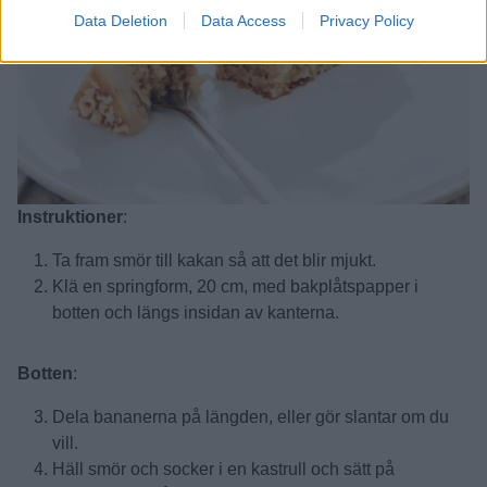
Data Deletion
Data Access
Privacy Policy
Instruktioner
:
Ta fram smör till kakan så att det blir mjukt.
Klä en springform, 20 cm, med bakplåtspapper i
botten och längs insidan av kanterna.
Botten
:
Dela bananerna på längden, eller gör slantar om du
vill.
Häll smör och socker i en kastrull och sätt på