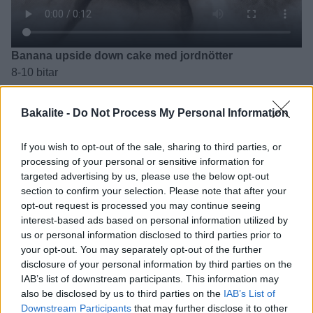
Banana upside down cake med jordnötter
8-10 bitar
Botten
:
Bakalite -
Do Not Process My Personal Information
65 g smör
1 3/4 dl farinsocker, mjukt
If you wish to opt-out of the sale, sharing to third parties, or
3 st mogna bananer
processing of your personal or sensitive information for
targeted advertising by us, please use the below opt-out
Kaka
:
section to confirm your selection. Please note that after your
2 st mogna bananer
opt-out request is processed you may continue seeing
1 dl jordnötter, salta (kan uteslutas)
interest-based ads based on personal information utilized by
125 g smör
us or personal information disclosed to third parties prior to
1 dl strösocker
your opt-out. You may separately opt-out of the further
1 dl farinsocker
disclosure of your personal information by third parties on the
2 st ägg
IAB’s list of downstream participants. This information may
also be disclosed by us to third parties on the
IAB’s List of
3 dl mjöl
Downstream Participants
that may further disclose it to other
2 tsk bakpulver