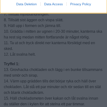
Data Deletion
Data Access
Privacy Policy
2. Klä en springform, 20 cm, med bakplåtspapper i botten
och smörj in kanterna med smör.
3. Smält smöret och låt svalna något.
4. Mortla espresso- eller kaffepulvret till ett puder.
5. Blanda mjöl, kakao, vaniljsocker och bakpulver.
6. Vispa samman smör och socker.
7. Tillsätt mjölblandningen.
8. Tillsätt sist äggen och vispa slätt.
9. Häll upp i formen och jämna till.
10. Grädda i mitten av ugnen i 20-30 minuter, kanterna ska
ha rest sig medan mitten fortfarande är något rörlig.
11. Ta ut och tryck direkt ner kanterna försiktigt med en
sked.
12. Låt svalna helt.
Tryffel 1:
13. Grovhacka chokladen och lägg i en bunke tillsammans
med smör och sirap.
14. Värm upp grädden tills det börjar ryka och häll över