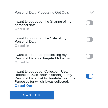
third parties.
Hallonsås:
200 g hallon, frysta
Personal Data Processing Opt Outs
3 msk socker
I want to opt-out of the Sharing of my
½ tsk citronsaft
personal data.
Opted In
Hallongrädde:
1 dl grädde
I want to opt-out of the Sale of my
Personal Data.
3 msk florsocker
Opted In
3 msk hallonsås
I want to opt-out of processing my
Personal Data for Targeted Advertising.
Hallonspegel:
Opted In
ca 1 dl hallonsås
1 tsk gelatinpulver
I want to opt-out of Collection, Use,
Retention, Sale, and/or Sharing of my
1 msk vatten
Personal Data that Is Unrelated with the
Purposes for which it was collected.
Opted Out
ca 200 g marsipan
CONFIRM
Instruktioner:
Botten:
1. Sätt ugnen på 175 grader.