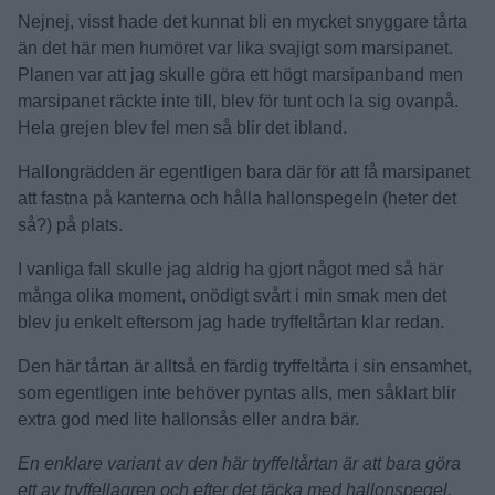
Nejnej, visst hade det kunnat bli en mycket snyggare tårta
än det här men humöret var lika svajigt som marsipanet.
Planen var att jag skulle göra ett högt marsipanband men
marsipanet räckte inte till, blev för tunt och la sig ovanpå.
Hela grejen blev fel men så blir det ibland.
Hallongrädden är egentligen bara där för att få marsipanet
att fastna på kanterna och hålla hallonspegeln (heter det
så?) på plats.
I vanliga fall skulle jag aldrig ha gjort något med så här
många olika moment, onödigt svårt i min smak men det
blev ju enkelt eftersom jag hade tryffeltårtan klar redan.
Den här tårtan är alltså en färdig tryffeltårta i sin ensamhet,
som egentligen inte behöver pyntas alls, men såklart blir
extra god med lite hallonsås eller andra bär.
En enklare variant av den här tryffeltårtan är att bara göra
ett av tryffellagren och efter det täcka med hallonspegel.