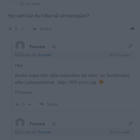
nyaste
Suzana
3 år sedan
Hej vart har du hittat så vit marsipan?
Svara
0
Yvonne
Svara på
Suzana
3 år sedan
Hej!
Brukar köpa från olika bakbutiker på nätet, ex Tantfondant
eller Lyckasmedmat. Säljs i 500 g tror jag.
//Yvonne
0
Svara