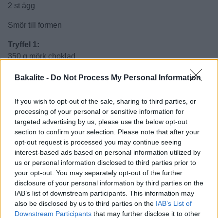
1 dl kakao
3 tsk vaniljsocker
1 tsk espressopulver (kan uteslutas)
1 tsk bakpulver
2 st ägg
Smör till formen
Bakalite -
Do Not Process My Personal Information
Tryffel 1:
If you wish to opt-out of the sale, sharing to third parties, or
350 g mörk choklad
processing of your personal or sensitive information for
3 dl grädde
targeted advertising by us, please use the below opt-out
25 g smör
section to confirm your selection. Please note that after your
2 tsk sirap
opt-out request is processed you may continue seeing
interest-based ads based on personal information utilized by
Tryffel 2:
us or personal information disclosed to third parties prior to
your opt-out. You may separately opt-out of the further
250 g ljus choklad
disclosure of your personal information by third parties on the
2 dl grädde
IAB’s list of downstream participants. This information may
10 g smör
also be disclosed by us to third parties on the
IAB’s List of
1 tsk sirap
Downstream Participants
that may further disclose it to other