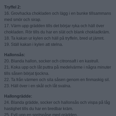
chokladen. Låt stå ett par minuter och rör sedan till en slät
och blank chokladkräm.
15. Häll chokladsmeten över kakan och låt svalna innan
du ställer den i kylen för att stelna ett par timmar.
Tryffel 2:
16. Grovhacka chokladen och lägg i en bunke tillsammans
med smör och sirap.
17. Värm upp grädden tills det börjar ryka och häll över
chokladen. Rör tills du har en slät och blank chokladkräm.
18. Ta kakan ur kylen och häll på tryffeln, bred ut jämnt.
19. Ställ kakan i kylen att stelna.
Hallonsås:
20. Blanda hallon, socker och citronsaft i en kastrull.
21. Koka upp och låt puttra på medelvärme i några minuter
tills såsen börjat tjockna.
22. Ta från värmen och sila såsen genom en finmaskig sil.
23. Häll över i en skål och låt svalna.