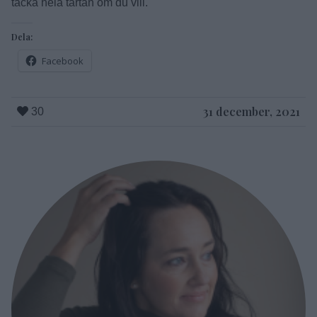
Marsipan:
32. Kavla ut marsipanet mellan två bakplåtspapper så att
det räcker för att täcka runt hela tårtan. Jämna till och tryck
fast det runt kanterna. Om du har mer marsipan kan du
täcka hela tårtan om du vill.
Dela:
Facebook
31 december, 2021
30