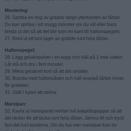
Hallongrädde:
24. Blanda grädde, socker och hallonsås och vispa på låg
hastighet tills du har en bredbar kräm.
25. Fyll upp en spritspåse med grädden.
Montering:
26. Spritsa en ring av grädde längs ytterkanten av tårtan.
Du kan spritsa i ett snygg mönster om du vill eller bara
breda ut det så att det blir som en kant till hallonspegeln.
27. Bred ut ett tunt lager av grädde runt hela tårtan.
Hallonspegel:
28. Lägg gelatinpulver i en kopp och häll på 1 msk vatten.
Låt stå och dra i fem minuter.
29. Mikra gelatinet kort så att det smälter.
30. Blanda med hallonsåsen och häll ovanpå tårtan innan
för grädden.
31. Ställ i kylen att stelna.