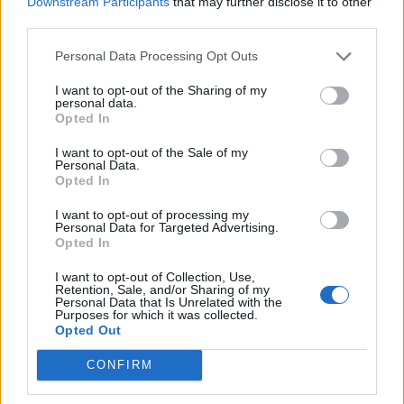
Välj vilka nötter du vill, jag använde naturella men om du
Downstream Participants
that may further disclose it to other
third parties.
väljer saltade nötter så kan du skippa att salta efteråt.
Personal Data Processing Opt Outs
Välj också vilken typ av choklad du vill använda, valde
mörk och vit här.
I want to opt-out of the Sharing of my
personal data.
Chokladbräck
Opted In
100 g mörk choklad
I want to opt-out of the Sale of my
Personal Data.
150 g vit choklad
Opted In
3 dl nötter, naturella
I want to opt-out of processing my
1 dl glögg
Personal Data for Targeted Advertising.
flingsalt
Opted In
1. Smält den mörka chokladen och bred ut på ett
I want to opt-out of Collection, Use,
Retention, Sale, and/or Sharing of my
bakplåtspapper i en form eller på en bricka.
Personal Data that Is Unrelated with the
Purposes for which it was collected.
2. Ställ åt sidan för att svalna något och sedan i kylen i tio
Opted Out
minuter.
3. Grovhacka nötterna och rosta under omrörning i en torr
CONFIRM
panna tills de börjar få lite färg.