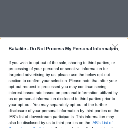
Bakalite -
Do Not Process My Personal Information
If you wish to opt-out of the sale, sharing to third parties, or
processing of your personal or sensitive information for
targeted advertising by us, please use the below opt-out
section to confirm your selection. Please note that after your
opt-out request is processed you may continue seeing
interest-based ads based on personal information utilized by
us or personal information disclosed to third parties prior to
Nej, det går säkert inte att säga att att man rostar något i
your opt-out. You may separately opt-out of the further
glögg, det är ju vätska och måste det inte vara torrt för att
disclosure of your personal information by third parties on the
IAB’s list of downstream participants. This information may
rostas? Förmodligen men så blev det nu. Glöggrostat.
also be disclosed by us to third parties on the
IAB’s List of