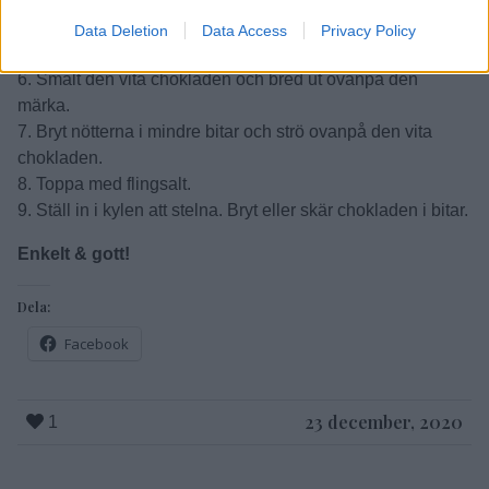
4. Tillsätt glögg och rör om, låt puttra tills det mesta av
glöggen är borta.
Data Deletion
Data Access
Privacy Policy
5. Bred ut nötterna på ett bakplåtspapper och låt svalna.
6. Smält den vita chokladen och bred ut ovanpå den
märka.
7. Bryt nötterna i mindre bitar och strö ovanpå den vita
chokladen.
8. Toppa med flingsalt.
9. Ställ in i kylen att stelna. Bryt eller skär chokladen i bitar.
Enkelt & gott!
Dela:
Facebook
23 december, 2020
1