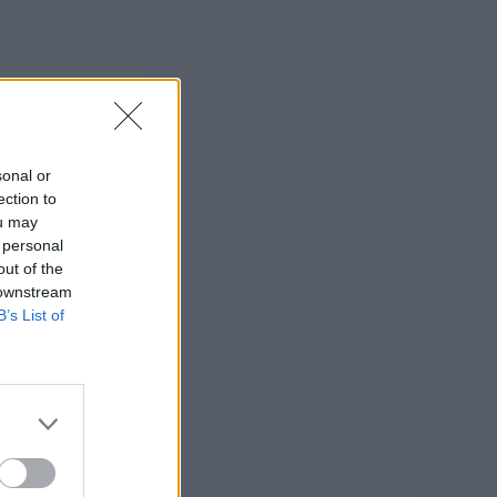
sonal or
ection to
ou may
 personal
out of the
 downstream
B’s List of