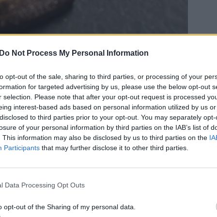
Do Not Process My Personal Information
 choklad, lättbakade och supergoda!
to opt-out of the sale, sharing to third parties, or processing of your per
formation for targeted advertising by us, please use the below opt-out s
 i ett samarbete med
Odense Marcipan
. Jag har
r selection. Please note that after your opt-out request is processed y
as mandelmassa är den jag alltid använder. Det
eing interest-based ads based on personal information utilized by us or
t och gott.
disclosed to third parties prior to your opt-out. You may separately opt-
losure of your personal information by third parties on the IAB’s list of
. This information may also be disclosed by us to third parties on the
IA
, är så otroligt enkla att göra och variera. De
Participants
that may further disclose it to other third parties.
sega med en något knaprig kant. Om du gräddar
helt knapriga och smakar då som klassiska
e i nyponsoppa förr.
l Data Processing Opt Outs
o opt-out of the Sharing of my personal data.