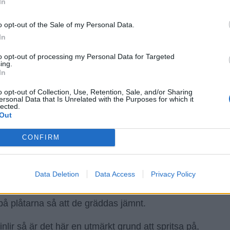
In
o opt-out of the Sale of my Personal Data.
In
to opt-out of processing my Personal Data for Targeted
ing.
In
o opt-out of Collection, Use, Retention, Sale, and/or Sharing
ersonal Data that Is Unrelated with the Purposes for which it
lected.
Out
CONFIRM
Data Deletion
Data Access
Privacy Policy
r av mandelmassan om du vill slippa ta ut formar.
r på plåtarna så att de gräddas jämnt.
nlir så är det här en utmärkt grund att spritsa på,