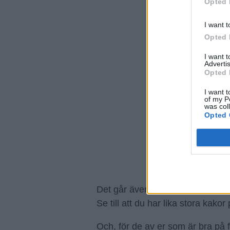
Opted 
I want t
Opted 
I want 
Advertis
Opted 
I want t
of my P
was col
Opted 
Det går även bra att skära skivo
Se till att du har lika stora kako
Och, för de av er som är bra på fi