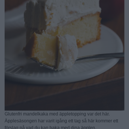
Glutenfri mandelkaka med äppletopping var det här.
Äpplesäsongen har varit igång ett tag så här kommer ett
förslag på vad du kan baka med dina äpplen.