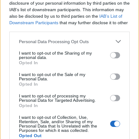
disclosure of your personal information by third parties on the
Topping:
IAB’s list of downstream participants. This information may
ca 200 g äpple, 4-5 st
also be disclosed by us to third parties on the
IAB’s List of
1½ dl vatten
Downstream Participants
that may further disclose it to other
1 dl socker
third parties.
1 tsk kanel (kan uteslutas)
Personal Data Processing Opt Outs
3 dl grädde
I want to opt-out of the Sharing of my
200 g färskost
personal data.
1½ dl florsocker
Opted In
I want to opt-out of the Sale of my
Personal Data.
Opted In
I want to opt-out of processing my
Personal Data for Targeted Advertising.
Opted In
I want to opt-out of Collection, Use,
Retention, Sale, and/or Sharing of my
Personal Data that Is Unrelated with the
Purposes for which it was collected.
Opted Out