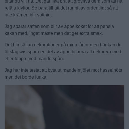
bitar du vill ha. Det går lika bra att grovriva dem som att ha
rejäla klyftor. Se bara till att det runnit av ordentligt så att
inte krämen blir vattnig.
Jag sparar saften som blir av äppelkoket för att pensla
kakan med, inget måste men det ger extra smak.
Det blir sällan dekorationer på mina tårtor men här kan du
förslagsvis spara en del av äppelbitarna att dekorera med
eller toppa med mandelspån.
Jag har inte testat att byta ut mandelmjölet mot hasselnöts
men det borde funka.