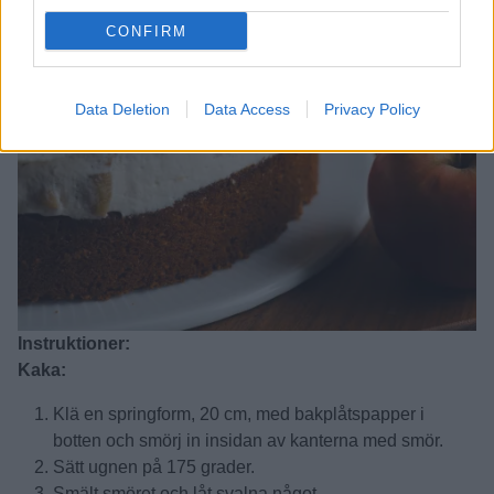
CONFIRM
Data Deletion
Data Access
Privacy Policy
Instruktioner:
Kaka:
Klä en springform, 20 cm, med bakplåtspapper i
botten och smörj in insidan av kanterna med smör.
Sätt ugnen på 175 grader.
Smält smöret och låt svalna något.