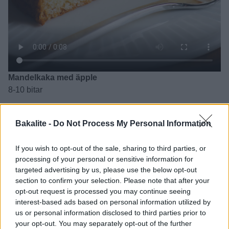
Mandelkaka med äpple
8-10 bitar
Botten:
200 g smör
Bakalite -
Do Not Process My Personal Information
2 st ägg
2 dl socker
If you wish to opt-out of the sale, sharing to third parties, or
3 dl mandelmjöl
processing of your personal or sensitive information for
targeted advertising by us, please use the below opt-out
1½ dl potatismjöl
section to confirm your selection. Please note that after your
1 tsk bakpulver
opt-out request is processed you may continue seeing
1 krm salt
interest-based ads based on personal information utilized by
us or personal information disclosed to third parties prior to
Smör till formen
your opt-out. You may separately opt-out of the further