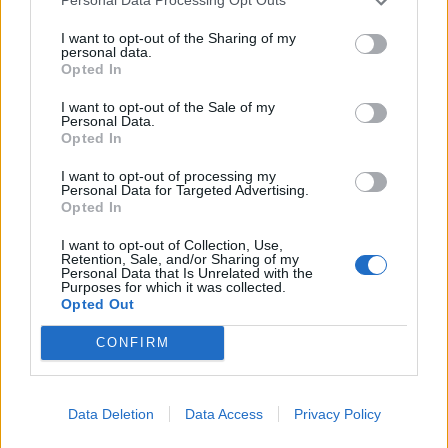
Personal Data Processing Opt Outs
Tillsätt ägget och vispa slätt.
I want to opt-out of the Sharing of my
Tillsätt mandelmjöl och bakpulver och vispa till en
personal data.
Opted In
deg.
Ställ in bunken i kylen i en halvtimme.
I want to opt-out of the Sale of my
Grovhacka jordnötterna.
Personal Data.
Opted In
Sätt ugnen på 175 grader och klä två plåtar med
bakplåtspapper.
I want to opt-out of processing my
Dela degen i 8 lika stora delar, forma till bollar och
Personal Data for Targeted Advertising.
Opted In
lägg 4 st glest på varje plåt.
Tryck ner hackade jordnötter ovanpå kakorna.
I want to opt-out of Collection, Use,
Retention, Sale, and/or Sharing of my
Grädda i mitten av ugnen i 10-13 minuter eller tills
Personal Data that Is Unrelated with the
kanterna får färg.
Purposes for which it was collected.
Opted Out
Dra av bakplåtspappret med kakorna på och låt
svalna helt på bänken, ställ gärna in i kylen en stund
CONFIRM
så att de sätter sig helt.
Data Deletion
Data Access
Privacy Policy