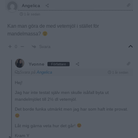
Angelica
1 år sedan
Kan man göra de med vetemjöl i stället för
mandelmassa?
Svara
0
Yvonne
Författare
Svara på
Angelica
1 år sedan
Hej!
Jag har inte testat själv men skulle isåfall byta ut
mandelmjölet till 2½ dl vetemjöl.
Det borde funka utmärkt men jag har som haft inte provat.
Låt mig gärna veta hur det går!
Kram Y