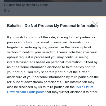
Glutenfria jordnötskakor
8 st
70 g smör
Bakalite -
Do Not Process My Personal Information
3/4 dl jordnötssmör
1 dl strösocker
If you wish to opt-out of the sale, sharing to third parties, or
3/4 dl farinsocker, mjukt
processing of your personal or sensitive information for
3 dl mandelmjöl
targeted advertising by us, please use the below opt-out
1 st ägg
section to confirm your selection. Please note that after your
1 tsk bakpulver
opt-out request is processed you may continue seeing
½ tsk salt
interest-based ads based on personal information utilized by
us or personal information disclosed to third parties prior to
Topping:
your opt-out. You may separately opt-out of the further
1 dl jordnötter, salta
disclosure of your personal information by third parties on the
IAB’s list of downstream participants. This information may
Instruktioner:
also be disclosed by us to third parties on the
IAB’s List of
Downstream Participants
that may further disclose it to other
Vispa smöret mjukt och tillsätt jordnötssmöret. Vispa
third parties.
samman.
Tillsätt strö- och farinsocker och vispa slätt.