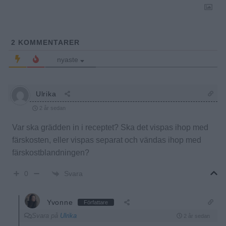
2
KOMMENTARER
nyaste
Ulrika
2 år sedan
Var ska grädden in i receptet? Ska det vispas ihop med
färskosten, eller vispas separat och vändas ihop med
färskostblandningen?
Svara
0
Yvonne
Författare
Svara på
Ulrika
2 år sedan