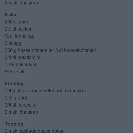
2 msk lönnsirap
Kaka
:
200 g smör
1½ dl socker
½ dl lönnsirap
2 st ägg
200 g hasselnötter eller 3 dl hasselnötsmjöl
3/4 dl potatismjöl
1 tsk bakpulver
½ tsk salt
Frosting
:
100 g Mascarpone eller annan färskost
1 dl grädde
3/4 dl florsocker
2 msk lönnsirap
Topping
:
1 msk hackade hasselnötter