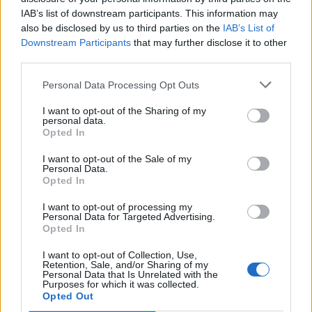
IAB’s list of downstream participants. This information may
also be disclosed by us to third parties on the
IAB’s List of
Downstream Participants
that may further disclose it to other
third parties.
Personal Data Processing Opt Outs
Instruktioner
:
I want to opt-out of the Sharing of my
personal data.
Opted In
Ta fram smöret så att det blir rumstempererat.
I want to opt-out of the Sale of my
Personal Data.
Rabarberkompott
:
Opted In
Skiva eller grovhacka rabarbern.
I want to opt-out of processing my
Personal Data for Targeted Advertising.
Lägg i en kastrull tillsammans med syltsocker och
Opted In
lönnsirap. åt sjuda i tills rabarbern mjuknat helt.
Sila rabarbern och låt svalna. Spara sirapen i en
I want to opt-out of Collection, Use,
Retention, Sale, and/or Sharing of my
kanna.
Personal Data that Is Unrelated with the
Purposes for which it was collected.
Opted Out
Kaka
: