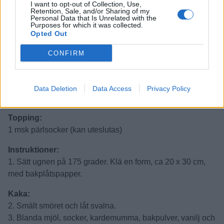
I want to opt-out of Collection, Use,
50 smör
Retention, Sale, and/or Sharing of my
½ dl farin- eller strösoscker
Personal Data that Is Unrelated with the
Purposes for which it was collected.
2-3 msk kanel, malen
Opted Out
Glasyr:
CONFIRM
15 g smör
3 msk mjölk eller grädde
½ tsk vaniljpulver eller 3 tsk vaniljsocker
Data Deletion
Data Access
Privacy Policy
2-4 dl florsocker
Topping:
1 msk pärlsocker (kan uteslutas)
Instruktioner:
1. Sätt ugnen på 175 grader. Klä en form, ca 20 x 30 cm,
med bakplåtspapper.
Kaka:
2. Smält smöret och låt svalna.
3. Blanda mjöl, socker, kardemumma, bakpulver, vanilj och