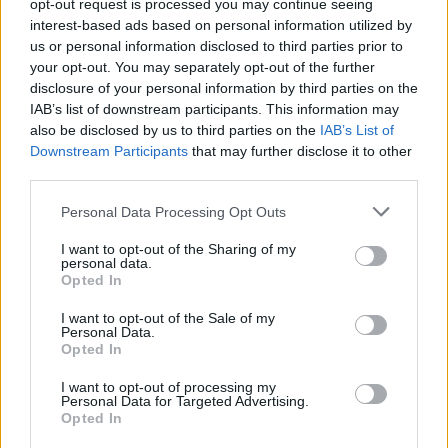
opt-out request is processed you may continue seeing
interest-based ads based on personal information utilized by
us or personal information disclosed to third parties prior to
your opt-out. You may separately opt-out of the further
disclosure of your personal information by third parties on the
IAB’s list of downstream participants. This information may
also be disclosed by us to third parties on the
IAB’s List of
Downstream Participants
that may further disclose it to other
Kanelbullekladdkaka med glasyr
third parties.
10-16 bitar
Personal Data Processing Opt Outs
250 g smör
I want to opt-out of the Sharing of my
4 dl socker
personal data.
4½ dl vetemjöl
Opted In
1½ tsk grovmalen kardemumma eller 2½ tsk malen
I want to opt-out of the Sale of my
½ tsk vaniljpulver eller 2 tsk vaniljsocker
Personal Data.
1 tsk bakpulver
Opted In
½ tsk salt
I want to opt-out of processing my
4 st ägg
Personal Data for Targeted Advertising.
Opted In
Fyllning: