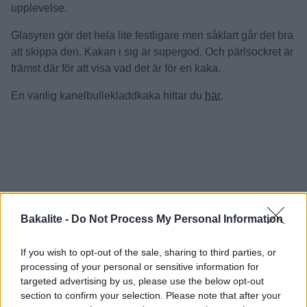
upplevelse.
Glasyren gör det hela lite festligare men såklart går det bra
att skippa den. Kakan i sig är supergod. Och pärlsockret är
främst där för att visa vad det är för en kaka.
En vanlig kanelbullekladdkaka hittar du
här
.
Bakalite -
Do Not Process My Personal Information
If you wish to opt-out of the sale, sharing to third parties, or
processing of your personal or sensitive information for
targeted advertising by us, please use the below opt-out
section to confirm your selection. Please note that after your