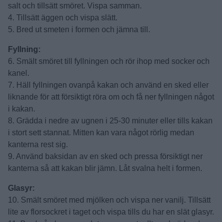
salt och tillsätt smöret. Vispa samman.
4. Tillsätt äggen och vispa slätt.
5. Bred ut smeten i formen och jämna till.
Fyllning:
6. Smält smöret till fyllningen och rör ihop med socker och
kanel.
7. Häll fyllningen ovanpå kakan och använd en sked eller
liknande för att försiktigt röra om och få ner fyllningen något
i kakan.
8. Grädda i nedre av ugnen i 25-30 minuter eller tills kakan
i stort sett stannat. Mitten kan vara något rörlig medan
kanterna rest sig.
9. Använd baksidan av en sked och pressa försiktigt ner
kanterna så att kakan blir jämn. Låt svalna helt i formen.
Glasyr:
10. Smält smöret med mjölken och vispa ner vanilj. Tillsätt
lite av florsockret i taget och vispa tills du har en slät glasyr.