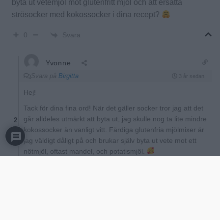
byta ut vetemjöl mot glutenfritt mjöl och att ersätta
strösocker med kokossocker i dina recept?
Svara
0
Yvonne
Svara på
Birgitta
3 år sedan
Hej!
Tack för dina fina ord! När det gäller socker tror jag att det
går alldeles utmärkt att byta ut, jag skulle nog ta lite mindre
2
kokossocker än vanligt vitt. Färdiga glutenfria mjölmixer är
jag väldigt dåligt på och brukar själv byta ut vete mot ett
nötmjöl, oftast mandel, och potatismjöl.
//Y
0
Svara