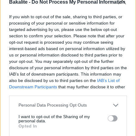
Bakalite -
Do Not Process My Personal Information
If you wish to opt-out of the sale, sharing to third parties, or
processing of your personal or sensitive information for
targeted advertising by us, please use the below opt-out
Kladdkaka med glögganache
section to confirm your selection. Please note that after your
opt-out request is processed you may continue seeing
8-10 bitar
interest-based ads based on personal information utilized by
Kladdkaka:
us or personal information disclosed to third parties prior to
your opt-out. You may separately opt-out of the further
150 g smör
disclosure of your personal information by third parties on the
2 dl farinsocker
IAB’s list of downstream participants. This information may
1 dl strösocker
also be disclosed by us to third parties on the
IAB’s List of
2 dl mjöl
Downstream Participants
that may further disclose it to other
1 dl kakao
third parties.
1 tsk bakpulver
Personal Data Processing Opt Outs
½ tsk salt
2 st ägg
I want to opt-out of the Sharing of my
personal data.
Topping:
Opted In
3 dl glögg, eller mer, att reducera till ½ dl