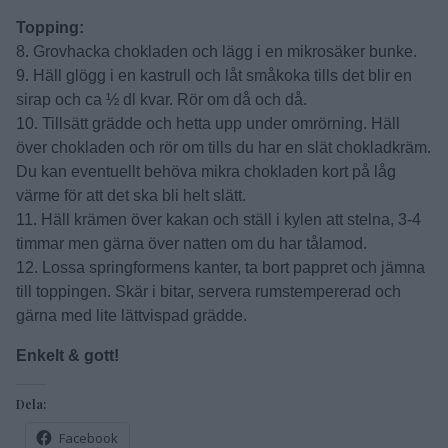
Topping:
8. Grovhacka chokladen och lägg i en mikrosäker bunke.
9. Häll glögg i en kastrull och låt småkoka tills det blir en
sirap och ca ½ dl kvar. Rör om då och då.
10. Tillsätt grädde och hetta upp under omrörning. Häll
över chokladen och rör om tills du har en slät chokladkräm.
Du kan eventuellt behöva mikra chokladen kort på låg
värme för att det ska bli helt slätt.
11. Häll krämen över kakan och ställ i kylen att stelna, 3-4
timmar men gärna över natten om du har tålamod.
12. Lossa springformens kanter, ta bort pappret och jämna
till toppingen. Skär i bitar, servera rumstempererad och
gärna med lite lättvispad grädde.
Enkelt & gott!
Dela:
Facebook