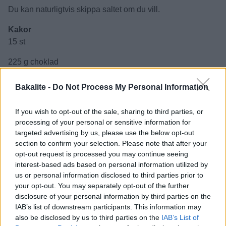
Du kan naturligtvis skippa saltet om du vill.
Kakor
15 st
225 g choklad
50 g smör
2 st ägg
Bakalite -
Do Not Process My Personal Information
1 dl farinsocker
1 dl strösocker
If you wish to opt-out of the sale, sharing to third parties, or
2 dl vetemjöl
processing of your personal or sensitive information for
targeted advertising by us, please use the below opt-out
½ tsk bakpulver
section to confirm your selection. Please note that after your
½ tsk vaniljpulver eller 3 tsk vaniljsocker
opt-out request is processed you may continue seeing
interest-based ads based on personal information utilized by
Topping
:
us or personal information disclosed to third parties prior to
1 msk flingsalt
your opt-out. You may separately opt-out of the further
disclosure of your personal information by third parties on the
Instruktioner:
IAB’s list of downstream participants. This information may
also be disclosed by us to third parties on the
IAB’s List of
1. Grovhacka chokladen och smält tillsammans med smör,