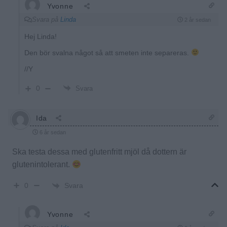
Yvonne
Svara på
Linda
2 år sedan
Hej Linda!
Den bör svalna något så att smeten inte separeras.
//Y
0
Svara
Ida
6 år sedan
Ska testa dessa med glutenfritt mjöl då dottern är
glutenintolerant.
Svara
0
Yvonne