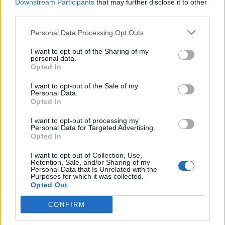
Downstream Participants
that may further disclose it to other
låt svalna något.
third parties.
2. Vispa ägg och socker fluffigt. Tillsätt chokladen.
3. Blanda mjöl, bakpulver och vaniljpulver och vispa
Personal Data Processing Opt Outs
samman allt till en slät deg.
I want to opt-out of the Sharing of my
4. Ställ bunken i kylen för att stelna något, ca en
personal data.
halvtimme.
Opted In
5. Sätt ugnen på 175 grader. Klä en plåt med
I want to opt-out of the Sale of my
bakplåtspapper.
Personal Data.
6. Skeda upp degen i 15 lika stora bollar, lägg glest på
Opted In
plåt, platta till något och strö över salt.
I want to opt-out of processing my
7. Grädda kakorna i mitten av ugnen i ca 10 minuter. Låt
Personal Data for Targeted Advertising.
Opted In
svalna på galler.
I want to opt-out of Collection, Use,
Enkelt & gott!
Retention, Sale, and/or Sharing of my
Personal Data that Is Unrelated with the
Purposes for which it was collected.
Dela:
Opted Out
Facebook
CONFIRM