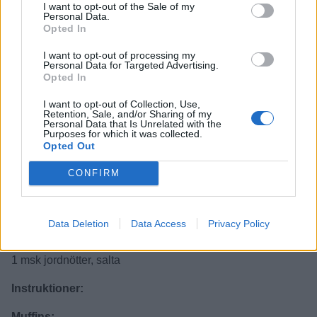
I want to opt-out of the Sale of my
Personal Data.
2 st ägg
Opted In
3 dl socker
3 dl mjöl
I want to opt-out of processing my
Personal Data for Targeted Advertising.
1 dl kakao
Opted In
2 tsk vaniljsocker
1 tsk bakpulver
I want to opt-out of Collection, Use,
Retention, Sale, and/or Sharing of my
1 krm salt
Personal Data that Is Unrelated with the
Purposes for which it was collected.
Opted Out
Fyllning:
200 g jordnötter, salta
CONFIRM
2 dl kolasås (ca en burk dulce de leche, 397 g)
Topping:
Data Deletion
Data Access
Privacy Policy
100 g choklad, ljus eller mörk
5 g smör eller olja
1 msk jordnötter, salta
Instruktioner:
Muffins: