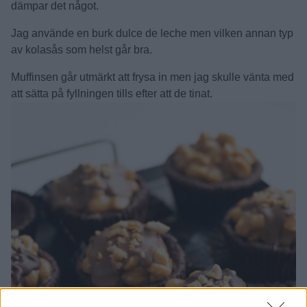
dämpar det något.
Jag använde en burk dulce de leche men vilken annan typ
av kolasås som helst går bra.
Muffinsen går utmärkt att frysa in men jag skulle vänta med
att sätta på fyllningen tills efter att de tinat.