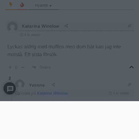
nyaste
Katarina Winslow
4 år sedan
Lyckas aldrig med muffins men dom här kan jag inte
motstå. Ett sista försök.
Svara
0
2
Yvonne
Svara på
Katarina Winslow
4 år sedan
Hej Katarina!
Kladdkakemuffins är oftast lättare att lyckas med än vanliga
muffins.
Säker på att du fixar det! ♡
Glad fika!