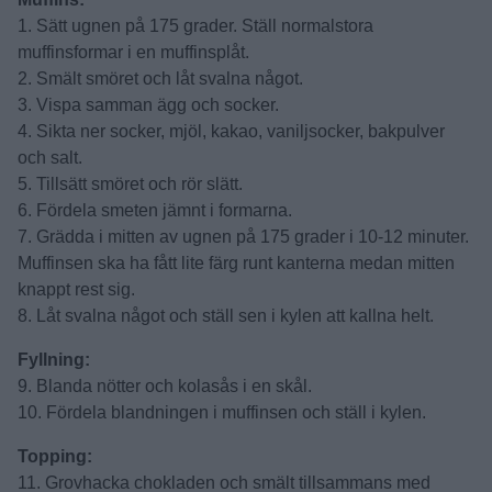
1. Sätt ugnen på 175 grader. Ställ normalstora
muffinsformar i en muffinsplåt.
2. Smält smöret och låt svalna något.
3. Vispa samman ägg och socker.
4. Sikta ner socker, mjöl, kakao, vaniljsocker, bakpulver
och salt.
5. Tillsätt smöret och rör slätt.
6. Fördela smeten jämnt i formarna.
7. Grädda i mitten av ugnen på 175 grader i 10-12 minuter.
Muffinsen ska ha fått lite färg runt kanterna medan mitten
knappt rest sig.
8. Låt svalna något och ställ sen i kylen att kallna helt.
Fyllning:
9. Blanda nötter och kolasås i en skål.
10. Fördela blandningen i muffinsen och ställ i kylen.
Topping:
11. Grovhacka chokladen och smält tillsammans med