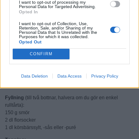
I want to opt-out of processing my
Personal Data for Targeted Advertising.
Opted In
Tårta
I want to opt-out of Collection, Use,
Retention, Sale, and/or Sharing of my
Botten
(gör två stycken):
Personal Data that Is Unrelated with the
3 st ägg
Purposes for which it was collected.
Opted Out
1½ dl socker
2 dl vetemjöl
CONFIRM
1 tsk bakpulver
½ dl vatten, hett
Data Deletion
Data Access
Privacy Policy
Smör till formen
Florsocker
Fyllning
(till två bottnar, halvera om du gör en enkel
rulltårta):
150 g smör
2 dl florsocker
1 dl körsbärssylt, -sås eller -puré