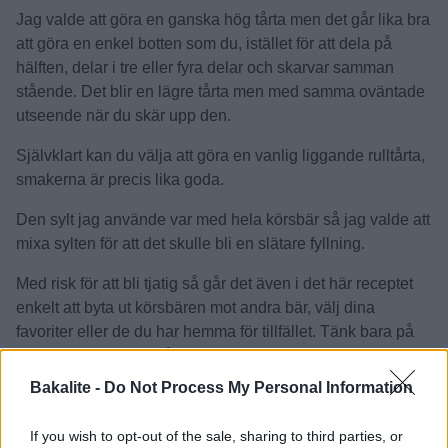
Jag valde att göra en ganska hög tårta men det går lika bra
att göra en enkel botten som du, istället för att dela på
hälften, delar i tre eller fyra delar och skarvar samman
stående. Det blir en lägre tårta men med samma oväntade
utseende när du skär upp den.
Självklart kan du välja att göra en vanlig liggande rulltårta,
smakerna är precis lika goda.
Den sylt jag använde var med hela körsbär så jag valde att
mixa sylten för att det skulle bli en slätare fyllning.
Med risk för att bli tjatig så går det även i det här receptet
enkelt att byta ut körsbären mot andra bär, välj dina
favoriter eller de du har hemma för tillfället. Tänk bara på
hur högt vätskeinnehåll de bär eller frukter du toppar med
har, så det inte blir för rinnigt.
Bakalite -
Do Not Process My Personal Information
If you wish to opt-out of the sale, sharing to third parties, or