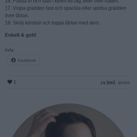
16. Plasta in och ställ i kylen ett tag, eller över natten.
17. Vispa grädden fast och spackla eller spritsa grädden
över tårtan.
18. Skölj körsbär och toppa tårtan med dem.
Enkelt & gott!
Dela:
Facebook
29 juni, 2020
1