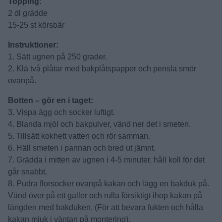
Topping:
2 dl grädde
15-25 st körsbär
Instruktioner:
1. Sätt ugnen på 250 grader.
2. Klä två plåtar med bakplåtspapper och pensla smör
ovanpå.
Botten – gör en i taget:
3. Vispa ägg och socker luftigt.
4. Blanda mjöl och bakpulver, vänd ner det i smeten.
5. Tillsätt kokhett vatten och rör samman.
6. Häll smeten i pannan och bred ut jämnt.
7. Grädda i mitten av ugnen i 4-5 minuter, håll koll för det
går snabbt.
8. Pudra florsocker ovanpå kakan och lägg en bakduk på.
Vänd över på ett galler och rulla försiktigt ihop kakan på
längden med bakduken. (För att bevara fukten och hålla
kakan mjuk i väntan på montering).