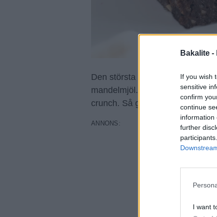
Bakalite -
Den största skillnaden mot en v
If you wish 
sensitive in
mandelmjöl. Eller inte direkt man
confirm you
crunch. Så gott!
continue se
information 
further disc
participants
Downstream 
Persona
I want t