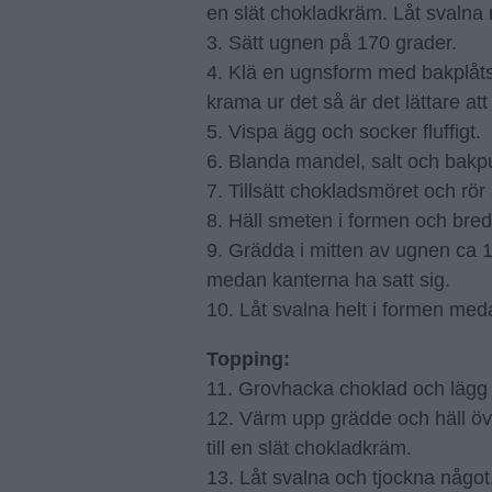
en slät chokladkräm. Låt svalna 
3. Sätt ugnen på 170 grader.
4. Klä en ugnsform med bakplåts
krama ur det så är det lättare att
5. Vispa ägg och socker fluffigt.
6. Blanda mandel, salt och bakpul
7. Tillsätt chokladsmöret och rör s
8. Häll smeten i formen och bred
9. Grädda i mitten av ugnen ca 1
medan kanterna ha satt sig.
10. Låt svalna helt i formen med
Topping:
11. Grovhacka choklad och lägg 
12. Värm upp grädde och häll öve
till en slät chokladkräm.
13. Låt svalna och tjockna något