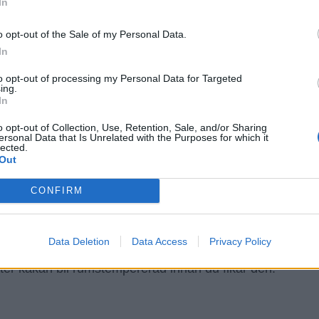
In
o opt-out of the Sale of my Personal Data.
In
to opt-out of processing my Personal Data for Targeted
ing.
In
o opt-out of Collection, Use, Retention, Sale, and/or Sharing
ersonal Data that Is Unrelated with the Purposes for which it
jöl och om du vill kan du grovhacka några extra
lected.
Out
CONFIRM
okladsmak som, om du inte gillar det, kan
hoklad till toppingen. Du kan såklart skippa att
Data Deletion
Data Access
Privacy Policy
ter kakan bli rumstempererad innan du fikar den.