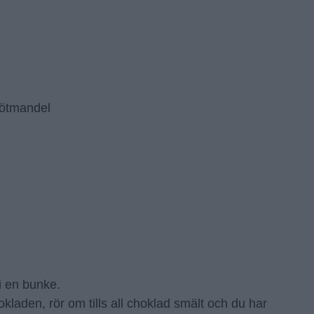
sötmandel
i en bunke.
kladen, rör om tills all choklad smält och du har