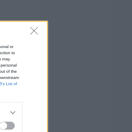
sonal or
ection to
ou may
 personal
out of the
 downstream
B’s List of