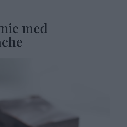
nie med
ache