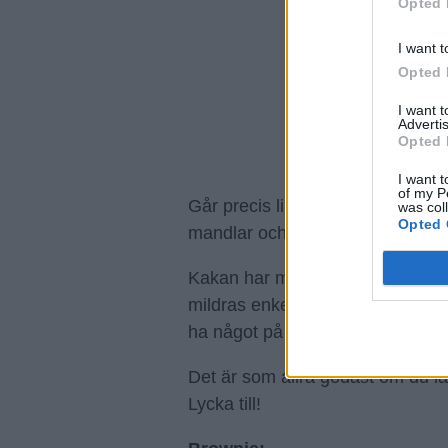
Opted 
I want t
Opted 
I want 
Advertis
Opted 
I want t
of my P
Går precis lika bra med mandelm
was col
Opted 
mandlar och hälla i.
Kakan har mycket och kraftig ch
mildras enkelt om du väljer ljus c
ha något på helt.
Det är som allra godast om du lå
Lycka till!