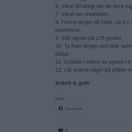
6. Vänd försiktigt ner de torra in
7. Vänd ner chokladen.
8. Forma degen till rullar, ca 1½ 
halvtimme.
9. Sätt ugnen på 175 grader.
10. Ta fram degen och skär tunn
plåtar.
11. Grädda i mitten av ugnen i 5-6
12. Låt svalna något på plåten oc
Enkelt & gott!
Dela:
Facebook
3