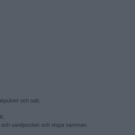
akpulver och salt.
t.
ker och vaniljsocker och vispa samman.