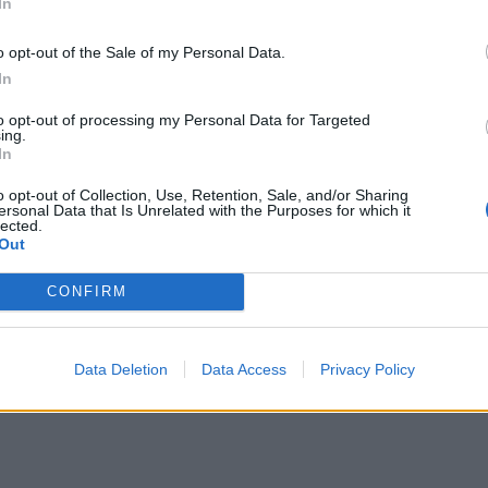
In
o opt-out of the Sale of my Personal Data.
In
to opt-out of processing my Personal Data for Targeted
ing.
In
o opt-out of Collection, Use, Retention, Sale, and/or Sharing
ersonal Data that Is Unrelated with the Purposes for which it
ssen i sommar, istället för mandelbiskvier till
lected.
Out
rande?) eller bara som de är som fika till
CONFIRM
 skål med minikakor tillsammans med yoghurt
rukostflingor. Jag vet, helt vansinnigt.
Data Deletion
Data Access
Privacy Policy