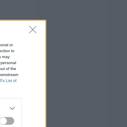
sonal or
ection to
ou may
 personal
out of the
 downstream
B’s List of