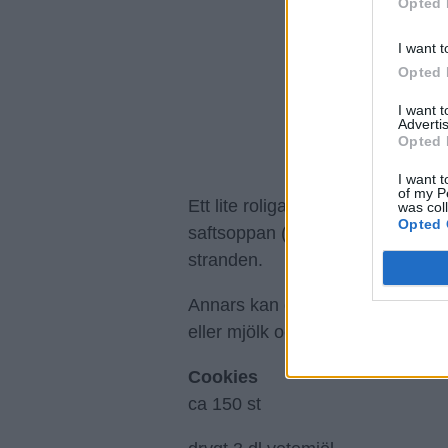
Opted 
I want t
Opted 
I want 
Advertis
Opted 
I want t
of my P
Ett lite roligare tillbehör till gla
was col
Opted 
saftsoppan (äter någon det fortfa
stranden.
Annars kan du vara bjuda på en
eller mjölk och servera dem som f
Cookies
ca 150 st