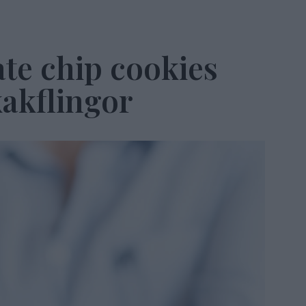
te chip cookies
kakflingor