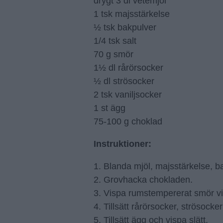
drygt 3 dl vetemjöl
1 tsk majsstärkelse
½ tsk bakpulver
1/4 tsk salt
70 g smör
1½ dl rårörsocker
½ dl strösocker
2 tsk vaniljsocker
1 st ägg
75-100 g choklad
Instruktioner:
1. Blanda mjöl, majsstärkelse, b
2. Grovhacka chokladen.
3. Vispa rumstempererat smör vit
4. Tillsätt rårörsocker, strösoc
5. Tillsätt ägg och vispa slätt.