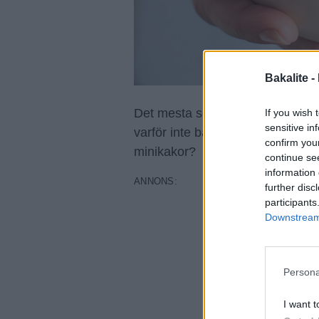
Bakalite -
Det mesta som görs i miniatyr gör 
If you wish 
sensitive in
varför inte baka klassiska amer
confirm you
minikakor?
continue se
information 
further disc
participants
Downstream 
Persona
I want t