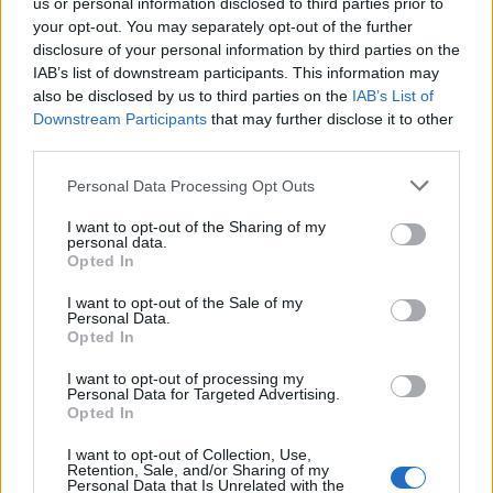
us or personal information disclosed to third parties prior to
your opt-out. You may separately opt-out of the further
disclosure of your personal information by third parties on the
IAB’s list of downstream participants. This information may
also be disclosed by us to third parties on the
IAB’s List of
Downstream Participants
that may further disclose it to other
third parties.
Daimcookies
36 st
Personal Data Processing Opt Outs
2 x Dubbel Daim (112 g)
I want to opt-out of the Sharing of my
personal data.
150 g smör
Opted In
2½ dl strösocker
I want to opt-out of the Sale of my
1½ dl farinsocker
Personal Data.
2 st ägg
Opted In
5½ dl vetemjöl
I want to opt-out of processing my
1 tsk bakpulver
Personal Data for Targeted Advertising.
2 tsk vaniljsocker
Opted In
½ tsk salt
I want to opt-out of Collection, Use,
Retention, Sale, and/or Sharing of my
Instruktioner:
Personal Data that Is Unrelated with the