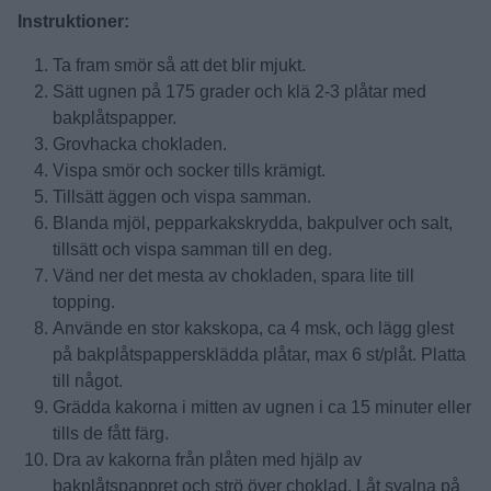
Instruktioner:
Ta fram smör så att det blir mjukt.
Sätt ugnen på 175 grader och klä 2-3 plåtar med
bakplåtspapper.
Grovhacka chokladen.
Vispa smör och socker tills krämigt.
Tillsätt äggen och vispa samman.
Blanda mjöl, pepparkakskrydda, bakpulver och salt,
tillsätt och vispa samman till en deg.
Vänd ner det mesta av chokladen, spara lite till
topping.
Använde en stor kakskopa, ca 4 msk, och lägg glest
på bakplåtspappersklädda plåtar, max 6 st/plåt. Platta
till något.
Grädda kakorna i mitten av ugnen i ca 15 minuter eller
tills de fått färg.
Dra av kakorna från plåten med hjälp av
bakplåtspappret och strö över choklad. Låt svalna på