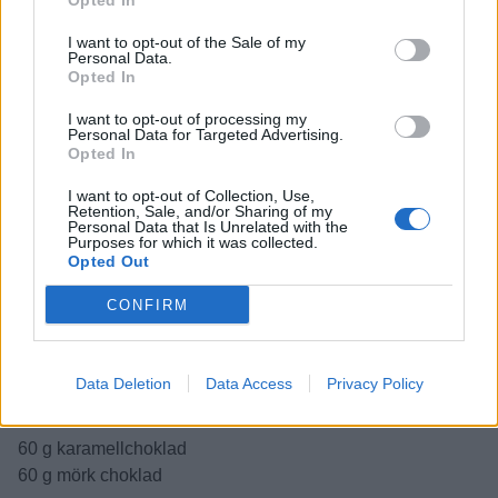
Opted In
I want to opt-out of the Sale of my
Personal Data.
Opted In
I want to opt-out of processing my
Personal Data for Targeted Advertising.
Opted In
Pepparkakecookies m choklad
15 st
I want to opt-out of Collection, Use,
Retention, Sale, and/or Sharing of my
Personal Data that Is Unrelated with the
150 g smör
Purposes for which it was collected.
2 dl farinsocker
Opted Out
1 dl strösocker
CONFIRM
2 st ägg
5½ dl vetemjöl
1 msk pepparkakskrydda
Data Deletion
Data Access
Privacy Policy
½ tsk bakpulver
½ tsk salt
60 g karamellchoklad
60 g mörk choklad