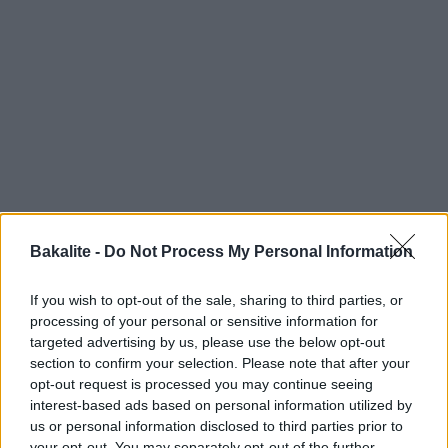
Bakalite -
Do Not Process My Personal Information
If you wish to opt-out of the sale, sharing to third parties, or
processing of your personal or sensitive information for
Det går snabbt att göra och den smakar så gott, perfekt att
targeted advertising by us, please use the below opt-out
hälla ljummen över glass. Eller på en tårta eller vad du vill.
section to confirm your selection. Please note that after your
opt-out request is processed you may continue seeing
Det går utmärkt att äta med sked i sin ensamhet. Här
interest-based ads based on personal information utilized by
dömer vi ingen.
us or personal information disclosed to third parties prior to
your opt-out. You may separately opt-out of the further