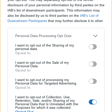
Just den här varianten smakar chokladkola och om du låter
disclosure of your personal information by third parties on the
den koka till ca 125 grader (20-30 minuter) så får du just
IAB’s list of downstream participants. This information may
chokladkola.
also be disclosed by us to third parties on the
IAB’s List of
Downstream Participants
that may further disclose it to other
third parties.
Chokladsås
Personal Data Processing Opt Outs
50 g smör
1 dl socker
I want to opt-out of the Sharing of my
personal data.
1 dl grädde
Opted In
½ dl sirap
I want to opt-out of the Sale of my
½ dl kakao
Personal Data.
1 tsk vaniljsocker
Opted In
Instruktioner:
I want to opt-out of processing my
Personal Data for Targeted Advertising.
1. Blanda alla ingredienser i en kastrull, rör om och låt
Opted In
koka på medelvärme tills såsen tjocknar. Det tar några
minuter.
I want to opt-out of Collection, Use,
Retention, Sale, and/or Sharing of my
Personal Data that Is Unrelated with the
Förvaras i burk i kyl och kan värmas upp försiktigt i mikro
Purposes for which it was collected.
Opted Out