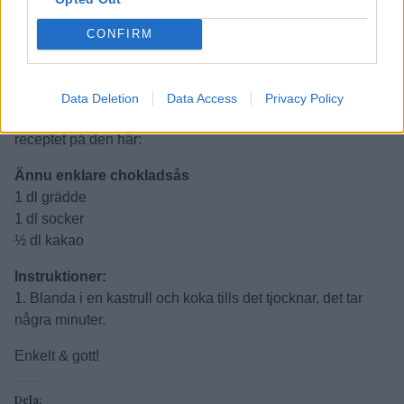
för att få flytande igen.
CONFIRM
Tips!
Om du vill får ännu mer kolasmak så kan du bryna smöret
först.
Data Deletion
Data Access
Privacy Policy
Om du vill göra en ännu enklare chokladsås så kommer
receptet på den här:
Ännu enklare chokladsås
1 dl grädde
1 dl socker
½ dl kakao
Instruktioner:
1. Blanda i en kastrull och koka tills det tjocknar, det tar
några minuter.
Enkelt & gott!
Dela: