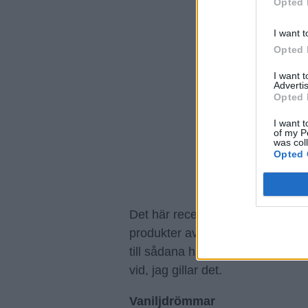
Opted 
I want t
Opted 
I want 
Advertis
Opted 
I want t
of my P
was col
Opted 
Det här receptet är skapat till
Kh
produkter av äkta vanilj. Här ha
till sådana här torra kakor. Pulv
vid, jag gillar det.
Vaniljdrömmar