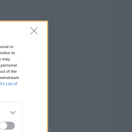
sonal or
ection to
ou may
 personal
out of the
 downstream
B’s List of