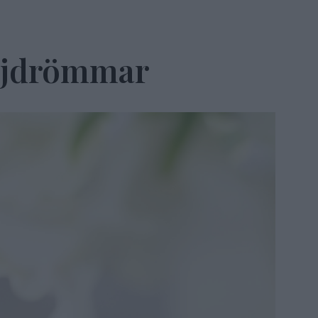
ljdrömmar