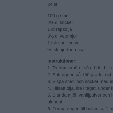
24 st
100 g smör
2½ dl socker
1 dl rapsolja
3½ dl vetemjöl
1 tsk vaniljpulver
½ tsk hjorthornssalt
Instruktioner:
1. Ta fram smöret så att det blir 
2. Sätt ugnen på 150 grader och
3. Vispa smör och socker med elvi
4. Tillsätt olja, lite i taget, under
5. Blanda mjöl, vaniljpulver och hjo
blandat.
6. Forma degen till bollar, ca 1 