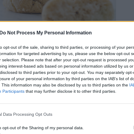
Do Not Process My Personal Information
to opt-out of the sale, sharing to third parties, or processing of your per
formation for targeted advertising by us, please use the below opt-out s
r selection. Please note that after your opt-out request is processed y
eing interest-based ads based on personal information utilized by us or
disclosed to third parties prior to your opt-out. You may separately opt-
losure of your personal information by third parties on the IAB’s list of
ält av vanilj, de ska smälta i munnen och smula
. This information may also be disclosed by us to third parties on the
IA
om känns given på ett kafferep. Om vi nu skulle
Participants
that may further disclose it to other third parties.
ags historisk anda.
l Data Processing Opt Outs
o opt-out of the Sharing of my personal data.