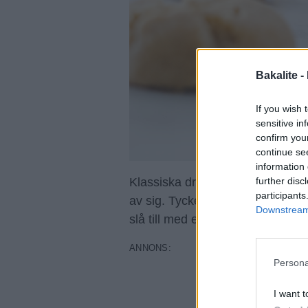
Bakalite -
If you wish 
sensitive in
confirm you
continue se
information 
further disc
Klassiska drömmar ska smaka rej
participants
av sig. Tycker jag. En småkaka s
Downstream 
slå till med ett sådant i någon sl
Persona
I want t