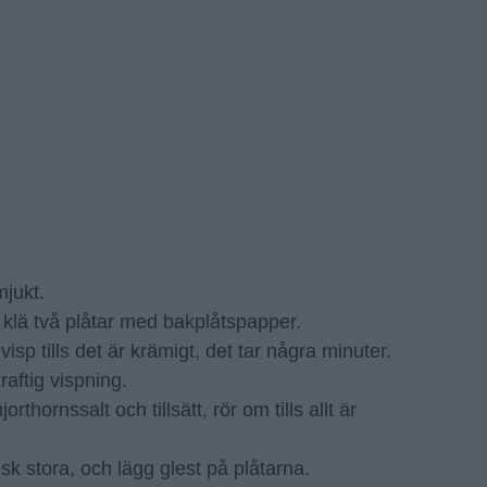
mjukt.
 klä två plåtar med bakplåtspapper.
sp tills det är krämigt, det tar några minuter.
 kraftig vispning.
rthornssalt och tillsätt, rör om tills allt är
msk stora, och lägg glest på plåtarna.