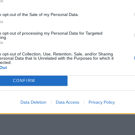
In
o opt-out of the Sale of my Personal Data.
In
to opt-out of processing my Personal Data for Targeted
ing.
In
o opt-out of Collection, Use, Retention, Sale, and/or Sharing
ersonal Data that Is Unrelated with the Purposes for which it
lected.
Out
CONFIRM
oisan Gourmet
som, bland annat, har flera olika
r jag använt den i pulverform som fungerar bäst
Data Deletion
Data Access
Privacy Policy
ret ger även kakorna lite mer färg än vi är vana