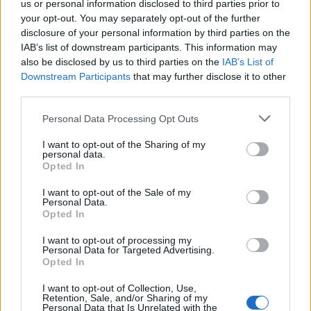
us or personal information disclosed to third parties prior to
your opt-out. You may separately opt-out of the further
disclosure of your personal information by third parties on the
IAB’s list of downstream participants. This information may
also be disclosed by us to third parties on the
IAB’s List of
Yoghurtpannacotta med honung
Downstream Participants
that may further disclose it to other
4 st
third parties.
1½ tsk gelatinpulver eller annat geleringsmedel
Personal Data Processing Opt Outs
1½ msk vatten
3 dl grädde
I want to opt-out of the Sharing of my
personal data.
1½ dl mjölk
Opted In
2 msk florsocker
½ tsk vaniljpulver
I want to opt-out of the Sale of my
Personal Data.
½ dl yoghurt, 10%
Opted In
1 msk flytande honung
I want to opt-out of processing my
Personal Data for Targeted Advertising.
Honung till formarna
Opted In
Topping:
I want to opt-out of Collection, Use,
1 msk flytande honung
Retention, Sale, and/or Sharing of my
Personal Data that Is Unrelated with the