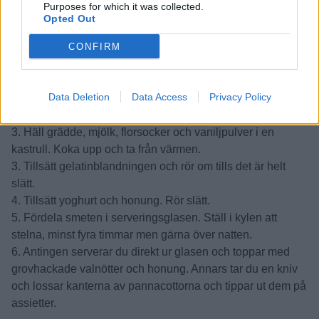
valnötter
Purposes for which it was collected.
Opted Out
Instruktioner:
1. Om du använder gelatinpulver så blandar du det med
CONFIRM
kallt vatten och låter stå i 5 minuter. Värm sedan upp det
kort i micro. Förbered annars ditt valda geleringsmedel
Data Deletion
Data Access
Privacy Policy
(Agar agar, gelsocker etc) enligt instruktioner.
2. Pensla fyra portionsglas med honung.
3. Häll grädde, mjölk, florsocker och vaniljpulver i en
kastrull. Koka upp och ta från värmen.
3. Tillsätt gelatinblandningen och rör om tills det är helt
slätt.
4. Tillsätt yoghurt och honung. Rör slätt.
5. Fördela smeten i serveringsglasen. Ställ i kylen att
stelna, minst fyra timmar men gärna över natten.
6. Antingen serverar du direkt ur glasen och toppar med
grovhackade valnötter och honung. Annars tar du en kniv
och lossar kanterna av pannacottorna och tippar ut dem på
assietter.