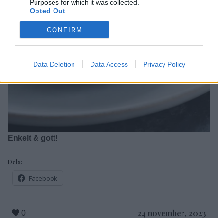
Purposes for which it was collected.
Opted Out
CONFIRM
Data Deletion
Data Access
Privacy Policy
Enkelt & gott!
Dela:
Facebook
24 november, 2023
0