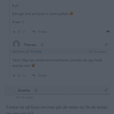
Kul!
Det går bra att frysa in med tryffeln.
Kram Y
0
Svara
Theres
Svara på
Yvonne
2 år sedan
Tack! Såg den andra kommentaren preciiis när jag hade
skickat min
0
Svara
Emelie
2 år sedan
Funkar de att frysa om man gör de redan nu för att sedan
tas upp vid jul?