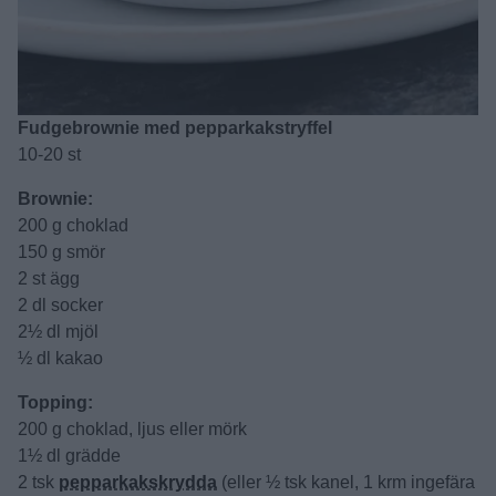
Fudgebrownie med pepparkakstryffel
10-20 st
Brownie:
200 g choklad
150 g smör
2 st ägg
2 dl socker
2½ dl mjöl
½ dl kakao
Topping:
200 g choklad, ljus eller mörk
1½ dl grädde
2 tsk
pepparkakskrydda
(eller ½ tsk kanel, 1 krm ingefära