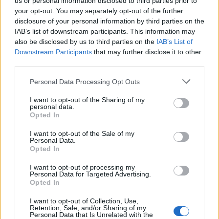
us or personal information disclosed to third parties prior to
Grovhacka choklad och smält chokladen tillsammans
your opt-out. You may separately opt-out of the further
med grädde.
disclosure of your personal information by third parties on the
Tillsätt krydda och rör slätt.
IAB’s list of downstream participants. This information may
Bred ut chokladen ovanpå kakan, jämna till och ställ i
also be disclosed by us to third parties on the
IAB’s List of
Downstream Participants
that may further disclose it to other
kylen att stelna.
third parties.
Skär i bitar av önskad storlek och servera
rumstempererad.
Personal Data Processing Opt Outs
I want to opt-out of the Sharing of my
personal data.
Opted In
I want to opt-out of the Sale of my
Personal Data.
Opted In
I want to opt-out of processing my
Personal Data for Targeted Advertising.
Opted In
I want to opt-out of Collection, Use,
Retention, Sale, and/or Sharing of my
Personal Data that Is Unrelated with the