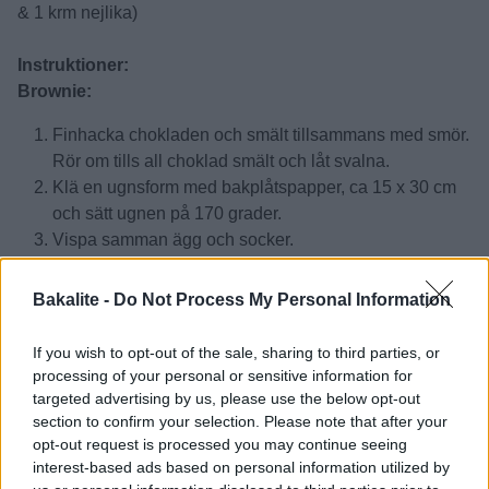
& 1 krm nejlika)
Instruktioner:
Brownie:
Finhacka chokladen och smält tillsammans med smör.
Rör om tills all choklad smält och låt svalna.
Klä en ugnsform med bakplåtspapper, ca 15 x 30 cm
och sätt ugnen på 170 grader.
Vispa samman ägg och socker.
Blanda mjöl och kakao, tillsätt smeten.
Tillsätt chokladsmöret och rör slätt.
Bakalite -
Do Not Process My Personal Information
Häll smeten i formen och jämna till.
Grädda i mitten av ugnen ca 15-20 minuter. Kakan ska
If you wish to opt-out of the sale, sharing to third parties, or
vara rörlig i mitten medan kanterna har satt sig.
processing of your personal or sensitive information for
Låt svalna medan du gör toppingen.
targeted advertising by us, please use the below opt-out
section to confirm your selection. Please note that after your
opt-out request is processed you may continue seeing
Topping:
interest-based ads based on personal information utilized by