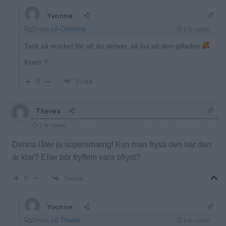
Yvonne
Svara på
Christina
2 år sedan
Tack så mycket för att du skriver, så kul att den gillades.
Kram Y
0
Svara
Theres
2 år sedan
Denna låter ju supersmarrig! Ksn man frysa den när den
är klar? Eller bör tryffeln vara ofryst?
Svara
0
Yvonne
Svara på
Theres
2 år sedan