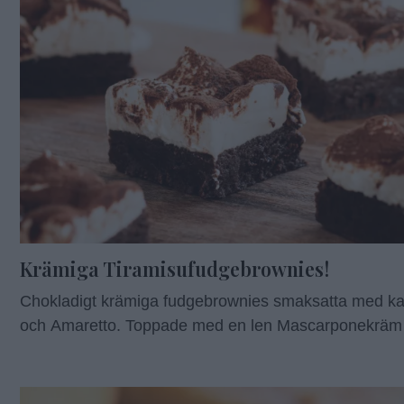
Krämiga Tiramisufudgebrownies!
Chokladigt krämiga fudgebrownies smaksatta med ka
och Amaretto. Toppade med en len Mascarponekräm
kakao precis som på Tiramisu. Självklart är det inte e
Tiramisu. Jag har dock lånat smakerna och namnet fö
lättast beskriva hur det smakar. För ännu mer kaffe- 