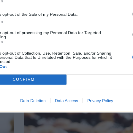
In
o opt-out of the Sale of my Personal Data.
In
to opt-out of processing my Personal Data for Targeted
ing.
In
Sega smörkakor med äpple & smult
o opt-out of Collection, Use, Retention, Sale, and/or Sharing
ersonal Data that Is Unrelated with the Purposes for which it
lected.
ega
Seg smörkaka med kaneläpplen, vaniljchees
Out
onen,
smultäcke. En seg äppelpajskaka! Det är alltså
 Det
en variant av mina Sega smörkakor som ju är 
CONFIRM
för så
populäraste recepten jag har gjort. Äppelpajs
pten
så god! Det är ju fler steg än ”baskakan” men h
Data Deletion
Data Access
Privacy Policy
Du kan skippa smultäcket om du vill minska 
Continued