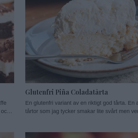
Glutenfri Piña Coladatårta
ffe
En glutenfri variant av en riktigt god tårta. En
 och
tårtor som jag tycker smakar lite svårt men ver
n äkta
svår att göra. Den här fluffiga, perfekt avvä
r att
syrligt, sött och gräddigt (jo, jag säger det sjä
och
ätas som en egen dessert. Gör gärna botten 