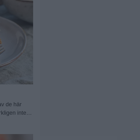
 av de här
kligen inte är
gda smaken av
lv) kan även
dagen innan