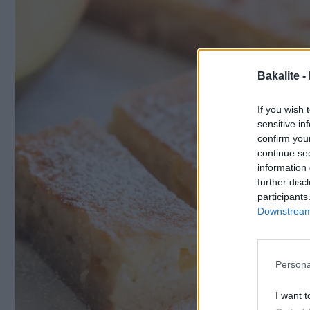
eller Amarettosmak så kan du tillsätta 1 msk av vard
Continued
Bakalite -
If you wish 
sensitive in
confirm you
continue se
information 
further disc
participants
Downstream 
Persona
I want t