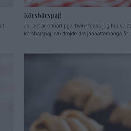
2
Körsbärspaj!
et
Ja, det är enbart pga Twin Peaks jag har vel
körsbärspaj. Nu dröjde det jäääättemånga år i
till det men bättre sent. Har använt frysta körs
därav
aldrig få för mig att göra något annat med färs
ade
bara äta dem rakt av. De är en lyx. När det gä
 fint
Continued