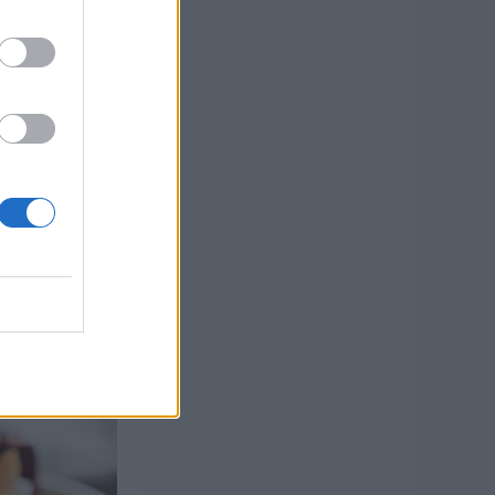
äcke
ecake och
 ytterligare
ett av de
varianten blev
elt värt det.
på …