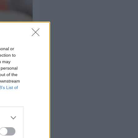
sonal or
ection to
ou may
 personal
out of the
 downstream
B’s List of