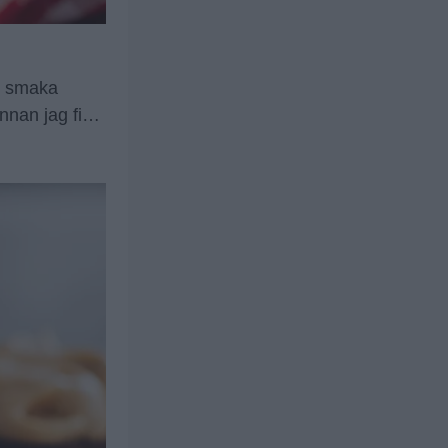
at smaka
nnan jag fick
bär, skulle
ka än att
ller extra …