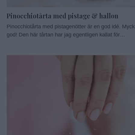
Pinocchiotårta med pistage & hallon
Pinocchiotårta med pistagenötter är en god idé. Myck
god! Den här tårtan har jag egentligen kallat för
Pistagemormor men inser att det inte riktigt funkar.
Pinocchio har alltid kallats Mormorstårta i vår familj, 
mormor. Med pistage. Mormorspistage. Nötterna mix
jag så att det blev både finmalt och lite grövre. Det går
att mixa …
Continued